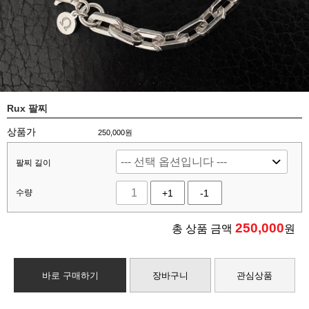
Rux 팔찌
상품가
250,000원
팔찌 길이
수량
+1
-1
250,000
총 상품 금액
원
바로 구매하기
장바구니
관심상품