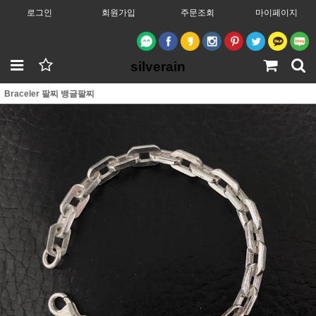
로그인
회원가입
주문조회
마이페이지
silverain
Braceler 팔찌 뱅글팔찌