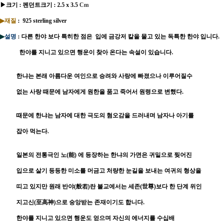
▶크기 : 펜던트크기 : 2.5 x 3.5
Cm
▶재질
: 925 sterling silver
▶
설명
: 다른 한야 보다 특히한 점은 입에 금강저 칼을 물고 있는 독특한 한야 입니다.
한야를 지니고 있으면 행운이 찾아 온다는 속설이 있습니다.
한냐는 본래 아름다운 여인으로 승려와 사랑에 빠졌으나 이루어질수
없는 사랑 때문에 남자에게 원한을 품고 죽어서 원령으로 변했다.
때문에 한냐는 남자에 대한 극도의 혐오감을 드러내며 남자나 아기를
잡아 먹는다.
일본의 전통극인 노(能) 에 등장하는 한냐의 가면은 귀밑으로 찢어진
입으로 살기 등등한 미소를 머금고 처량한 눈길을 보내는 여귀의 형상을
띠고 있지만 원래 반야(般若)란 불교에서는 세존(世尊)보다 한 단계 위인
지고신(至高神)으로 숭앙받는 존재이기도 합니다.
한야를 지니고 있으면 행운도 얻으며 자신의 에너지를 수십배