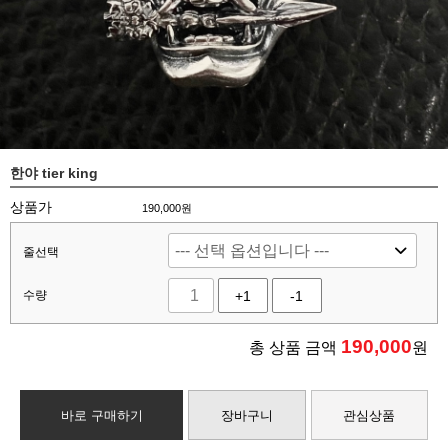
한야 tier king
상품가
190,000원
줄선택
수량
+1
-1
190,000
총 상품 금액
원
바로 구매하기
장바구니
관심상품