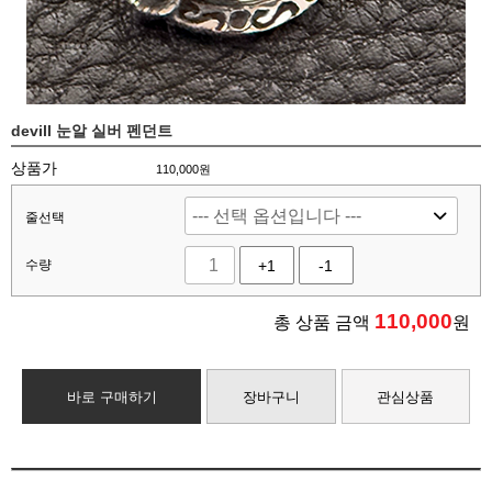
devill 눈알 실버 펜던트
상품가
110,000원
줄선택
수량
+1
-1
110,000
총 상품 금액
원
바로 구매하기
장바구니
관심상품