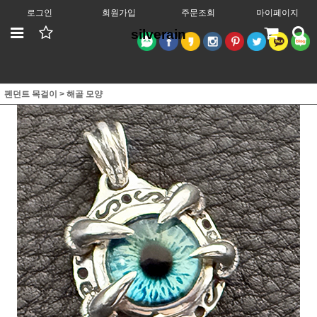
로그인
회원가입
주문조회
마이페이지
silverain
펜던트 목걸이
>
해골 모양