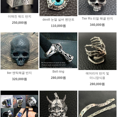
이매진 워드 반지
Tier Rs 리얼 해골 반지
devill 눈알 실버 펜던트
250,000원
340,000원
110,000원
Bell ring
tier 엔틱해골 반지
에어리어 반지 및
미니장식용
280,000원
320,000원
280,000원